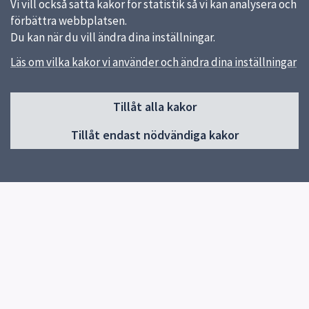
Vi vill också sätta kakor för statistik så vi kan analysera och
förbättra webbplatsen.
Du kan när du vill ändra dina inställningar.
Läs om vilka kakor vi använder och ändra dina inställningar
Sidfot
Tillåt alla kakor
Huvudmeny
Tillåt endast nödvändiga kakor
Start
Om förskolan
Verksamhet & pedagogik
Kontakt
Jobba hos oss
Snabblänkar
Uppsala kommun
Skolverket