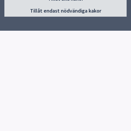
Huvudmeny
Tillåt endast nödvändiga kakor
Start
Om förskolan
Verksamhet & pedagogik
Kontakt
Jobba hos oss
Snabblänkar
Uppsala kommun
Skolverket
Kontakt
Gudruns förskola
Kungsängsgatan 33c
75322 UPPSALA